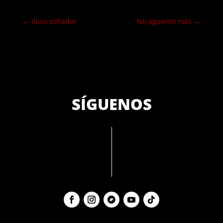
←
Iluso soñador
No aguanto más
→
SÍGUENOS