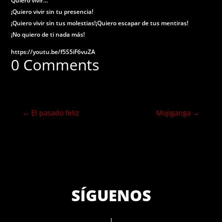
Quiero vivir…
¡Quiero vivir sin tu presencia!
¡Quiero vivir sin tus molestias!¡Quiero escapar de tus mentiras!
¡No quiero de ti nada más!
https://youtu.be/f5S5iF6vuZA
0 Comments
←
El pasado feliz
Mojiganga
→
SÍGUENOS