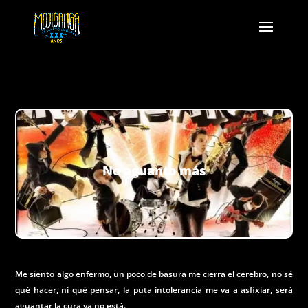
No aguanto más
Me siento algo enfermo, un poco de basura me cierra el cerebro, no sé
qué hacer, ni qué pensar, la puta intolerancia me va a asfixiar, será
aguantar la cura ya no está.