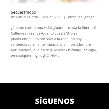
Secuestrados
by
Daniel Puerta
|
Sep 27, 2019
|
Letras Mojiganga
¿Cuánto cuesta una vida?¿Cuánto cuesta la libertad?
Callejón sin salida¿Cuánto cuesta?¡No es
justo!Condenado por salir a la calle, no hay
sentencia solamente impaciencia, incertidumbre
abrumadora, que no deja pensar.En cualquier lugar,
en cualquier lugar, ¡NO HAY...
SÍGUENOS