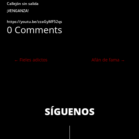
Callejón sin salida
¡VENGANZA!
https://youtu.be/zzaGyMF52qs
0 Comments
←
Fieles adictos
Afán de fama
→
SÍGUENOS