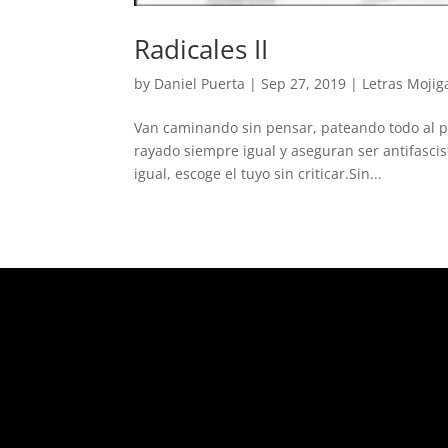
Radicales II
by
Daniel Puerta
|
Sep 27, 2019
|
Letras Moji
Van caminando sin pensar, pateando todo al p
rayado siempre igual y aseguran ser antifasci
igual, escoge el tuyo sin criticar.Sin...