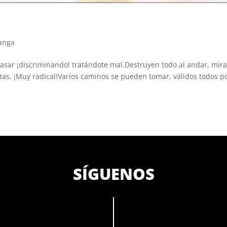
ganga
asar ¡discriminando! tratándote mal.Destruyen todo al andar, mir
stas. ¡Muy radical!Varios caminos se pueden tomar, válidos todos p
SÍGUENOS