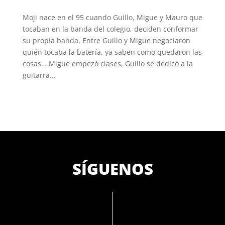
Moji nace en el 95 cuando Guillo, Migue y Mauro que
tocaban en la banda del colegio, deciden conformar
su propia banda. Entre Guillo y Migue negociaron
quién tocaba la batería, ya saben como quedaron las
cosas… Migue empezó clases, Guillo se dedicó a la
guitarra...
SÍGUENOS