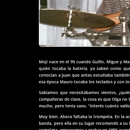
Moji nace en el 95 cuando Guillo, Migue y Ma
quién tocaba la batería, ya saben como qued
conocían a Juan que antes estudiaba también 
esa época Mauro tocaba los teclados y con lo
Sabíamos que necesitábamos vientos, ¿quié
compañeras de clase, la cosa es que Olga no t
mucho, pero tenía saxo, “Interés cuánto valés
Muy bien. Ahora faltaba la trompeta. En la a
banda, pero ella en su lugar recomendó a su h
completa, empezamos a grabar en 1996 nuest