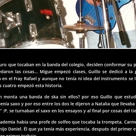
uro que tocaban en la banda del colegio, deciden conformar su 
aron las cosas… Migue empezó clases, Guillo se dedicó a la gu
en el Fray Rafael y aunque no tenía ni idea del instrumento se
s cuatro empezó esta historia.
n monta una banda de ska sin ellos? por eso Guillo que estud
enía saxo y por eso entre los dos le dijeron a Natalia que llevaba
” :P, se turnaban el saxo en los ensayos y al final por cosas del
cademia había una profe de solfeo que tocaba la trompeta, Carme
ijo Daniel. Él que ya tenía más experiencia, después del primer e
ro primer trabajo.