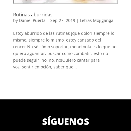
Rutinas aburridas
by
Daniel Puerta
|
Sep 27, 2019
|
Letras Mojiganga
Estoy aburrido de las rutinas ¡qué dolor! siempre lo
mismo, siempre lo mismo, estoy cansado del
rencor.No sé cómo soportar, monotonía es lo que no
quiero aguantar, buscar cómo combatir, esto no
puede seguir ¡no, no, no!Quiero cantar para
vos, sentir emoción, saber que...
SÍGUENOS