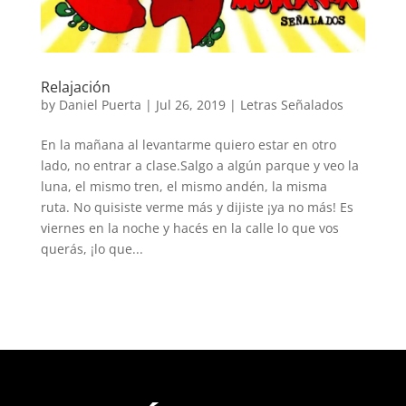
Relajación
by
Daniel Puerta
|
Jul 26, 2019
|
Letras Señalados
En la mañana al levantarme quiero estar en otro
lado, no entrar a clase.Salgo a algún parque y veo la
luna, el mismo tren, el mismo andén, la misma
ruta. No quisiste verme más y dijiste ¡ya no más! Es
viernes en la noche y hacés en la calle lo que vos
querás, ¡lo que...