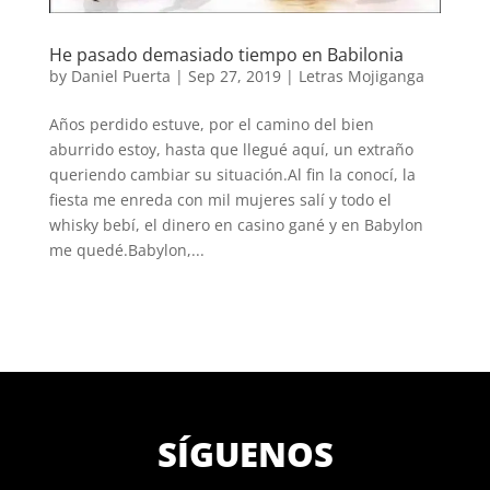
He pasado demasiado tiempo en Babilonia
by
Daniel Puerta
|
Sep 27, 2019
|
Letras Mojiganga
Años perdido estuve, por el camino del bien
aburrido estoy, hasta que llegué aquí, un extraño
queriendo cambiar su situación.Al fin la conocí, la
fiesta me enreda con mil mujeres salí y todo el
whisky bebí, el dinero en casino gané y en Babylon
me quedé.Babylon,...
SÍGUENOS