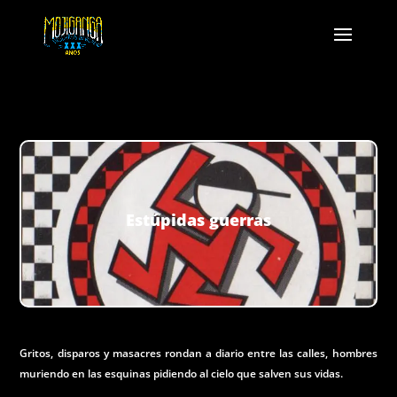
Estúpidas guerras
Gritos, disparos y masacres rondan a diario entre las calles, hombres
muriendo en las esquinas pidiendo al cielo que salven sus vidas.