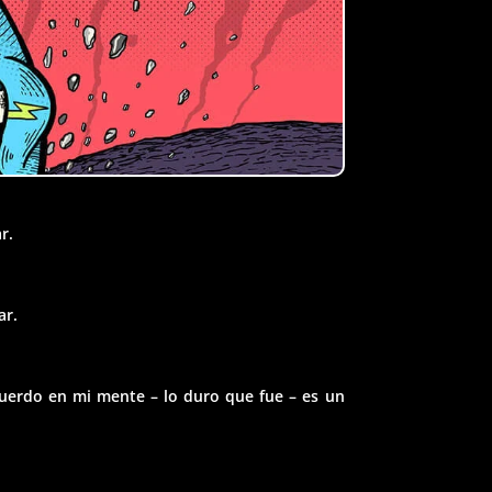
r.
ar.
cuerdo en mi mente – lo duro que fue – es un